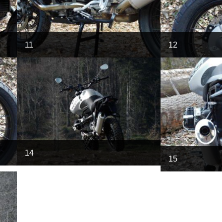
11
12
14
15