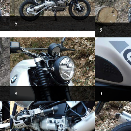
5
6
8
9