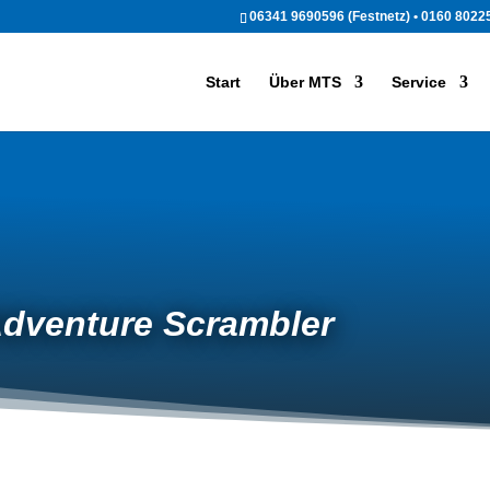
06341 9690596 (Festnetz) • 0160 80225
Start
Über MTS
Service
venture Scrambler