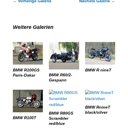
←
Vorherige Galerie
Nächste Galerie
→
Weitere Galerien
BMW R100GS
BMW R nineT
BMW R60/2-
Paris-Dakar
Gespann
BMW RnineT
black/silver
BMW R80GS
BMW R100T
Scrambler
red/blue